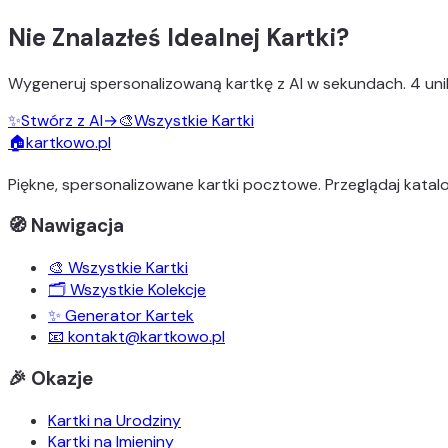
Nie Znalazłeś Idealnej Kartki?
Wygeneruj
spersonalizowaną kartkę z AI
w sekundach.
4 uni
✨
Stwórz z AI
→
🎨
Wszystkie Kartki
🏠
kartkowo.pl
Piękne, spersonalizowane kartki pocztowe. Przeglądaj katalo
🧭 Nawigacja
🎨 Wszystkie Kartki
🗂️ Wszystkie Kolekcje
✨ Generator Kartek
📧 kontakt@kartkowo.pl
🎉 Okazje
Kartki na Urodziny
Kartki na Imieniny