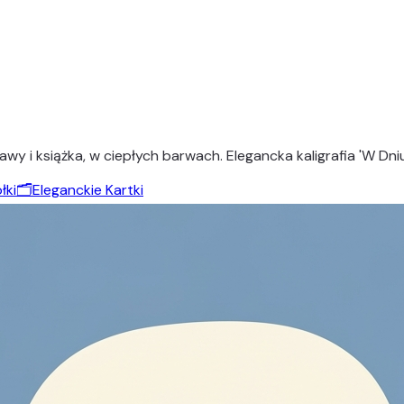
awy i książka, w ciepłych barwach. Elegancka kaligrafia 'W Dniu
łki
🗂️
Eleganckie Kartki