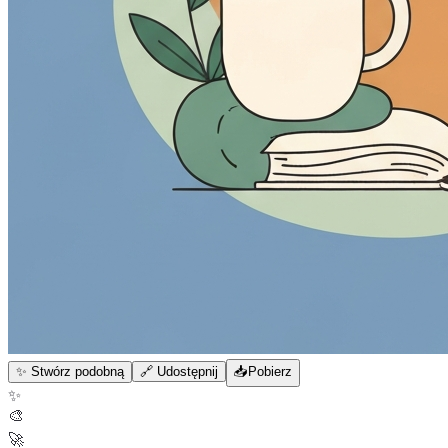
✨ Stwórz podobną
🔗 Udostępnij
📥
Pobierz
✨
🎨
🚀