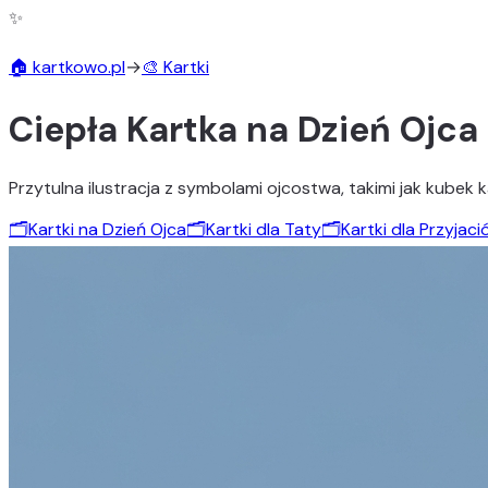
✨
🏠 kartkowo.pl
→
🎨 Kartki
Ciepła Kartka na Dzień Ojca
Przytulna ilustracja z symbolami ojcostwa, takimi jak kubek k
🗂️
Kartki na Dzień Ojca
🗂️
Kartki dla Taty
🗂️
Kartki dla Przyjació