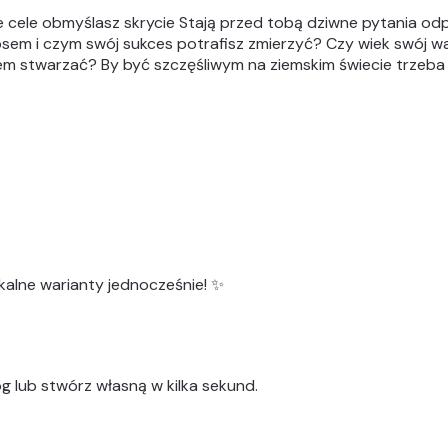
e cele obmyślasz skrycie Stają przed tobą dziwne pytania odp
z losem i czym swój sukces potrafisz zmierzyć? Czy wiek swój 
iem stwarzać? By być szczęśliwym na ziemskim świecie trzeb
kalne warianty
jednocześnie! ✨
g lub stwórz własną w kilka sekund.