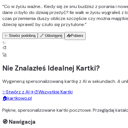
“
Co w życiu ważne… Kiedy się ze snu budzisz z porania i now
dane ci było do dzisiaj przeżyć? Ile walk w życiu wygrałeś 
czas przemienia duszy oblicze szczęście czy można majątk
dziecię sprawić by czuło się przytulone.
”
✨ Stwórz podobną
🔗 Udostępnij
📥
Pobierz
✨
🎨
🚀
Nie Znalazłeś Idealnej Kartki?
Wygeneruj
spersonalizowaną kartkę z AI
w sekundach.
4 uni
✨
Stwórz z AI
→
🎨
Wszystkie Kartki
🏠
kartkowo.pl
Piękne, spersonalizowane kartki pocztowe. Przeglądaj katalo
🧭 Nawigacja