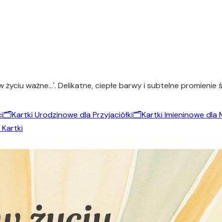
w życiu ważne…'. Delikatne, ciepłe barwy i subtelne promienie
i
🗂️
Kartki Urodzinowe dla Przyjaciółki
🗂️
Kartki Imieninowe dla
 Kartki