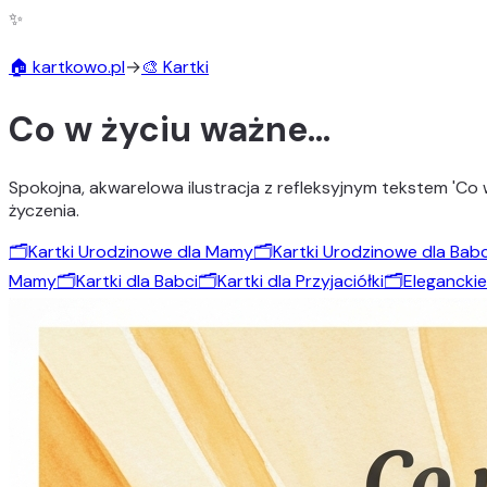
✨
🏠 kartkowo.pl
→
🎨 Kartki
Co w życiu ważne…
Spokojna, akwarelowa ilustracja z refleksyjnym tekstem 'Co 
życzenia.
🗂️
Kartki Urodzinowe dla Mamy
🗂️
Kartki Urodzinowe dla Babc
Mamy
🗂️
Kartki dla Babci
🗂️
Kartki dla Przyjaciółki
🗂️
Eleganckie