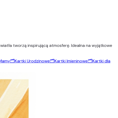
 światła tworzą inspirującą atmosferę. Idealna na wyjątkowe
 Mamy
🗂️
Kartki Urodzinowe
🗂️
Kartki Imieninowe
🗂️
Kartki dla