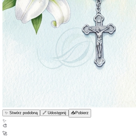
✨ Stwórz podobną
🔗 Udostępnij
📥
Pobierz
✨
🎨
🚀