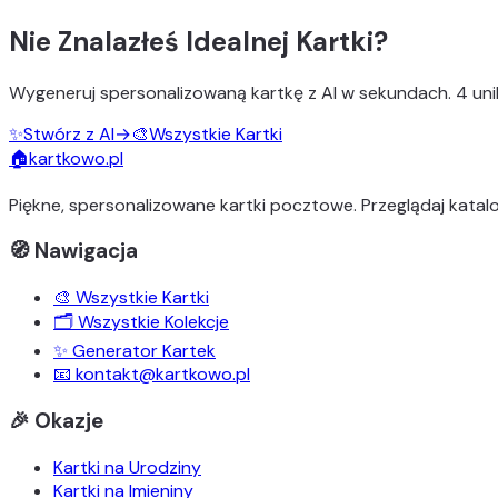
Nie Znalazłeś Idealnej Kartki?
Wygeneruj
spersonalizowaną kartkę z AI
w sekundach.
4 uni
✨
Stwórz z AI
→
🎨
Wszystkie Kartki
🏠
kartkowo.pl
Piękne, spersonalizowane kartki pocztowe. Przeglądaj katalo
🧭 Nawigacja
🎨 Wszystkie Kartki
🗂️ Wszystkie Kolekcje
✨ Generator Kartek
📧 kontakt@kartkowo.pl
🎉 Okazje
Kartki na Urodziny
Kartki na Imieniny