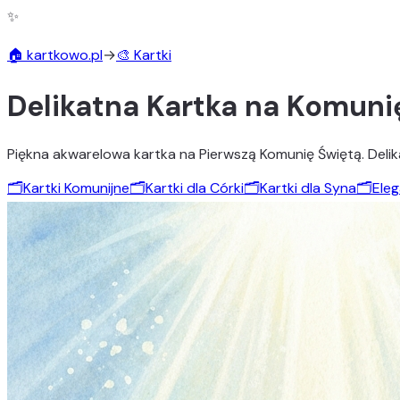
✨
🏠 kartkowo.pl
→
🎨 Kartki
Delikatna Kartka na Komuni
Piękna akwarelowa kartka na Pierwszą Komunię Świętą. Delikat
🗂️
Kartki Komunijne
🗂️
Kartki dla Córki
🗂️
Kartki dla Syna
🗂️
Eleg