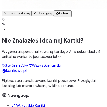
✨ Stwórz podobną
🔗 Udostępnij
📥
Pobierz
✨
🎨
🚀
Nie Znalazłeś Idealnej Kartki?
Wygeneruj
spersonalizowaną kartkę z AI
w sekundach.
4
unikalne warianty
jednocześnie! ✨
✨
Stwórz z AI
→
🎨
Wszystkie Kartki
🏠
kartkowo.pl
Piękne, spersonalizowane kartki pocztowe. Przeglądaj
katalog lub stwórz własną w kilka sekund.
🧭 Nawigacja
🎨 Wszystkie Kartki