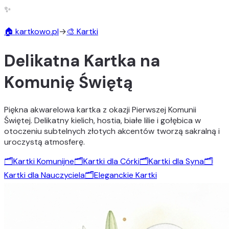
✨
🏠 kartkowo.pl
→
🎨 Kartki
Delikatna Kartka na
Komunię Świętą
Piękna akwarelowa kartka z okazji Pierwszej Komunii
Świętej. Delikatny kielich, hostia, białe lilie i gołębica w
otoczeniu subtelnych złotych akcentów tworzą sakralną i
uroczystą atmosferę.
🗂️
Kartki Komunijne
🗂️
Kartki dla Córki
🗂️
Kartki dla Syna
🗂️
Kartki dla Nauczyciela
🗂️
Eleganckie Kartki