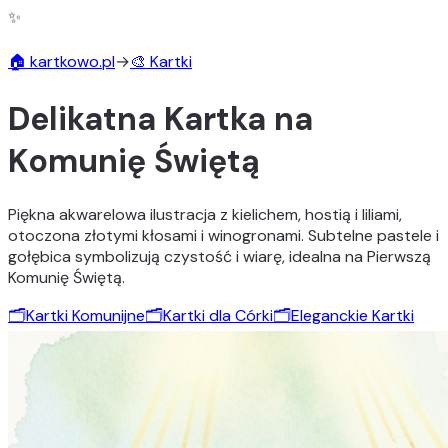
✨
🏠 kartkowo.pl
→
🎨 Kartki
Delikatna Kartka na
Komunię Świętą
Piękna akwarelowa ilustracja z kielichem, hostią i liliami,
otoczona złotymi kłosami i winogronami. Subtelne pastele i
gołębica symbolizują czystość i wiarę, idealna na Pierwszą
Komunię Świętą.
🗂️
Kartki Komunijne
🗂️
Kartki dla Córki
🗂️
Eleganckie Kartki