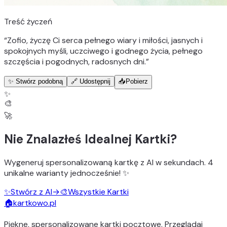
Treść życzeń
“
Zofio, życzę Ci serca pełnego wiary i miłości, jasnych i
spokojnych myśli, uczciwego i godnego życia, pełnego
szczęścia i pogodnych, radosnych dni.
”
✨ Stwórz podobną
🔗 Udostępnij
📥
Pobierz
✨
🎨
🚀
Nie Znalazłeś Idealnej Kartki?
Wygeneruj
spersonalizowaną kartkę z AI
w sekundach.
4
unikalne warianty
jednocześnie! ✨
✨
Stwórz z AI
→
🎨
Wszystkie Kartki
🏠
kartkowo.pl
Piękne, spersonalizowane kartki pocztowe. Przeglądaj