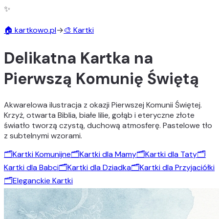
✨
🏠 kartkowo.pl
→
🎨 Kartki
Delikatna Kartka na
Pierwszą Komunię Świętą
Akwarelowa ilustracja z okazji Pierwszej Komunii Świętej.
Krzyż, otwarta Biblia, białe lilie, gołąb i eteryczne złote
światło tworzą czystą, duchową atmosferę. Pastelowe tło
z subtelnymi wzorami.
🗂️
Kartki Komunijne
🗂️
Kartki dla Mamy
🗂️
Kartki dla Taty
🗂️
Kartki dla Babci
🗂️
Kartki dla Dziadka
🗂️
Kartki dla Przyjaciółki
🗂️
Eleganckie Kartki