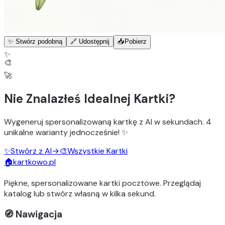
✨ Stwórz podobną
🔗 Udostępnij
📥
Pobierz
✨
🎨
🚀
Nie Znalazłeś Idealnej Kartki?
Wygeneruj
spersonalizowaną kartkę z AI
w sekundach.
4
unikalne warianty
jednocześnie! ✨
✨
Stwórz z AI
→
🎨
Wszystkie Kartki
🏠
kartkowo.pl
Piękne, spersonalizowane kartki pocztowe. Przeglądaj
katalog lub stwórz własną w kilka sekund.
🧭 Nawigacja