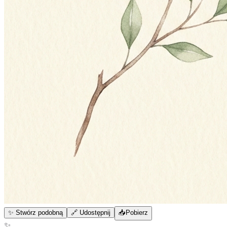
✨ Stwórz podobną
🔗 Udostępnij
📥
Pobierz
✨