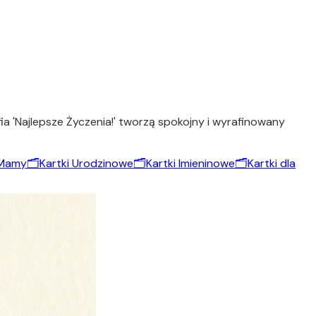
ia 'Najlepsze Życzenia!' tworzą spokojny i wyrafinowany
 Mamy
🗂️
Kartki Urodzinowe
🗂️
Kartki Imieninowe
🗂️
Kartki dla