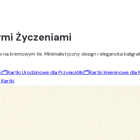
zymi Życzeniami
na kremowym tle. Minimalistyczny design i elegancka kaligraf
i
🗂️
Kartki Urodzinowe dla Przyjaciółki
🗂️
Kartki Imieninowe dla
 Kartki