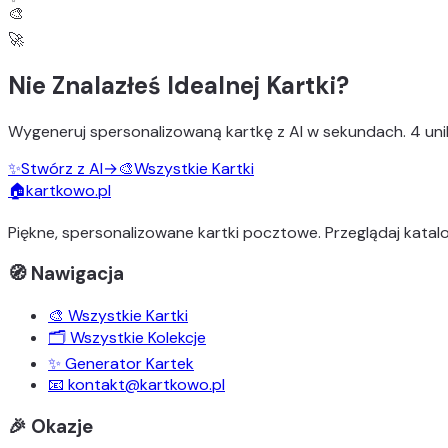
🎨
🚀
Nie Znalazłeś Idealnej Kartki?
Wygeneruj
spersonalizowaną kartkę z AI
w sekundach.
4 uni
✨
Stwórz z AI
→
🎨
Wszystkie Kartki
🏠
kartkowo.pl
Piękne, spersonalizowane kartki pocztowe. Przeglądaj katalo
🧭 Nawigacja
🎨 Wszystkie Kartki
🗂️ Wszystkie Kolekcje
✨ Generator Kartek
📧 kontakt@kartkowo.pl
🎉 Okazje