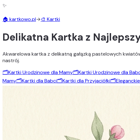
✨
🏠 kartkowo.pl
→
🎨 Kartki
Delikatna Kartka z Najleps
Akwarelowa kartka z delikatną gałązką pastelowych kwiatów 
nastrój.
🗂️
Kartki Urodzinowe dla Mamy
🗂️
Kartki Urodzinowe dla Babc
Mamy
🗂️
Kartki dla Babci
🗂️
Kartki dla Przyjaciółki
🗂️
Eleganckie