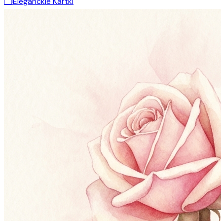
🗂️
Eleganckie Kartki