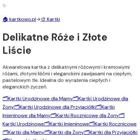
✨
🏠 kartkowo.pl
→
🎨 Kartki
Delikatne Róże i Złote
Liście
Akwarelowa kartka z delikatnymi różowymi i kremowymi
różami, złotymi liśćmi i eleganckimi zawijasami na ciepłym,
pastelowym tle. Idealna do wyrażenia ciepłych i
eleganckich życzeń.
🗂️
Kartki Urodzinowe dla Mamy
🗂️
Kartki Urodzinowe dla
Żony
🗂️
Kartki Urodzinowe dla Przyjaciółki
🗂️
Kartki
Imieninowe dla Mamy
🗂️
Kartki Rocznicowe dla Żony
🗂️
Kartki Urodzinowe
🗂️
Kartki Imieninowe
🗂️
Kartki Rocznicowe
🗂️
Kartki dla Mamy
🗂️
Kartki dla Żony
🗂️
Kartki dla Przyjaciółki