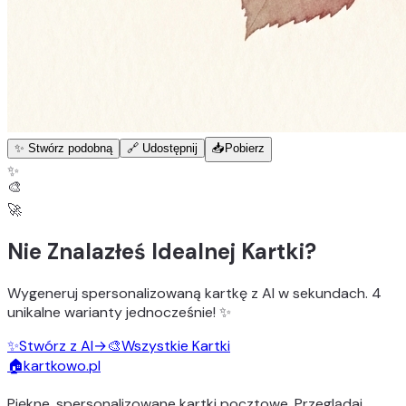
✨ Stwórz podobną
🔗 Udostępnij
📥
Pobierz
✨
🎨
🚀
Nie Znalazłeś Idealnej Kartki?
Wygeneruj
spersonalizowaną kartkę z AI
w sekundach.
4
unikalne warianty
jednocześnie! ✨
✨
Stwórz z AI
→
🎨
Wszystkie Kartki
🏠
kartkowo.pl
Piękne, spersonalizowane kartki pocztowe. Przeglądaj