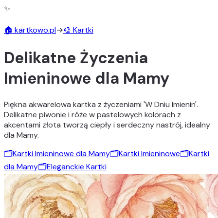
✨
🏠 kartkowo.pl
→
🎨 Kartki
Delikatne Życzenia
Imieninowe dla Mamy
Piękna akwarelowa kartka z życzeniami 'W Dniu Imienin'.
Delikatne piwonie i róże w pastelowych kolorach z
akcentami złota tworzą ciepły i serdeczny nastrój, idealny
dla Mamy.
🗂️
Kartki Imieninowe dla Mamy
🗂️
Kartki Imieninowe
🗂️
Kartki
dla Mamy
🗂️
Eleganckie Kartki