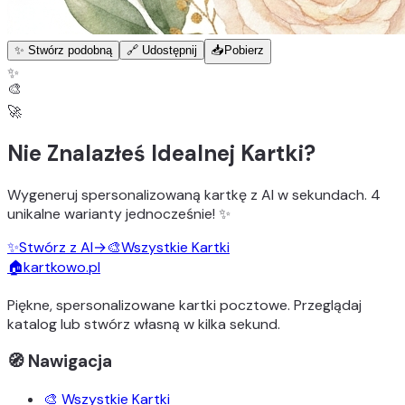
✨ Stwórz podobną
🔗 Udostępnij
📥
Pobierz
✨
🎨
🚀
Nie Znalazłeś Idealnej Kartki?
Wygeneruj
spersonalizowaną kartkę z AI
w sekundach.
4
unikalne warianty
jednocześnie! ✨
✨
Stwórz z AI
→
🎨
Wszystkie Kartki
🏠
kartkowo.pl
Piękne, spersonalizowane kartki pocztowe. Przeglądaj
katalog lub stwórz własną w kilka sekund.
🧭 Nawigacja
🎨 Wszystkie Kartki