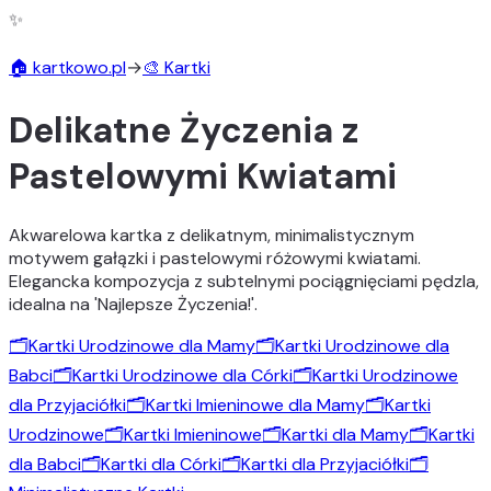
✨
🏠 kartkowo.pl
→
🎨 Kartki
Delikatne Życzenia z
Pastelowymi Kwiatami
Akwarelowa kartka z delikatnym, minimalistycznym
motywem gałązki i pastelowymi różowymi kwiatami.
Elegancka kompozycja z subtelnymi pociągnięciami pędzla,
idealna na 'Najlepsze Życzenia!'.
🗂️
Kartki Urodzinowe dla Mamy
🗂️
Kartki Urodzinowe dla
Babci
🗂️
Kartki Urodzinowe dla Córki
🗂️
Kartki Urodzinowe
dla Przyjaciółki
🗂️
Kartki Imieninowe dla Mamy
🗂️
Kartki
Urodzinowe
🗂️
Kartki Imieninowe
🗂️
Kartki dla Mamy
🗂️
Kartki
dla Babci
🗂️
Kartki dla Córki
🗂️
Kartki dla Przyjaciółki
🗂️