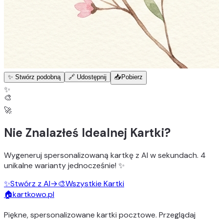
✨ Stwórz podobną
🔗 Udostępnij
📥
Pobierz
✨
🎨
🚀
Nie Znalazłeś Idealnej Kartki?
Wygeneruj
spersonalizowaną kartkę z AI
w sekundach.
4
unikalne warianty
jednocześnie! ✨
✨
Stwórz z AI
→
🎨
Wszystkie Kartki
🏠
kartkowo.pl
Piękne, spersonalizowane kartki pocztowe. Przeglądaj