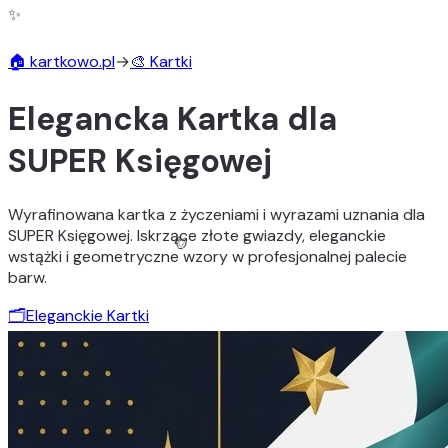
✨
🏠 kartkowo.pl
→
🎨 Kartki
🎨
Elegancka Kartka dla
SUPER Księgowej
Wyrafinowana kartka z życzeniami i wyrazami uznania dla
SUPER Księgowej. Iskrzące złote gwiazdy, eleganckie
wstążki i geometryczne wzory w profesjonalnej palecie
barw.
🗂️
Eleganckie Kartki