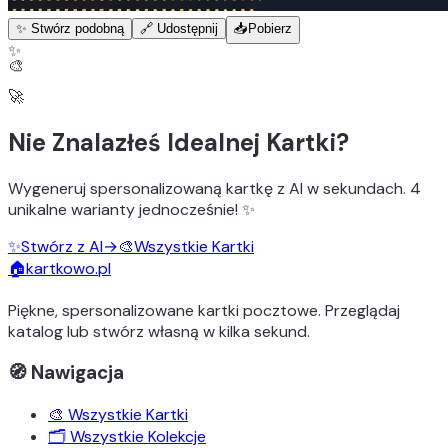
✨ Stwórz podobną
🔗 Udostępnij
📥
Pobierz
✨
🎨
🚀
Nie Znalazłeś Idealnej Kartki?
Wygeneruj
spersonalizowaną kartkę z AI
w sekundach.
4
unikalne warianty
jednocześnie! ✨
✨
Stwórz z AI
→
🎨
Wszystkie Kartki
🏠
kartkowo.pl
Piękne, spersonalizowane kartki pocztowe. Przeglądaj
katalog lub stwórz własną w kilka sekund.
🧭 Nawigacja
🎨 Wszystkie Kartki
🗂️ Wszystkie Kolekcje