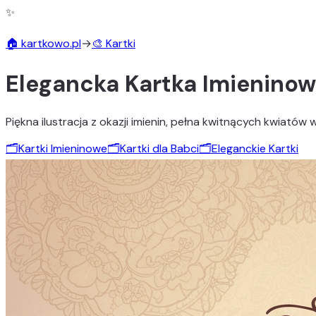
✨
🏠 kartkowo.pl
→
🎨 Kartki
Elegancka Kartka Imieninow
Piękna ilustracja z okazji imienin, pełna kwitnących kwiatów 
🗂️
Kartki Imieninowe
🗂️
Kartki dla Babci
🗂️
Eleganckie Kartki