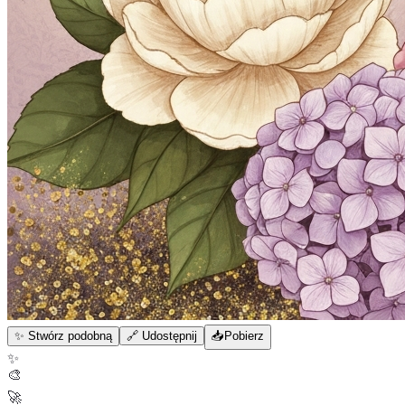
✨ Stwórz podobną
🔗 Udostępnij
📥
Pobierz
✨
🎨
🚀