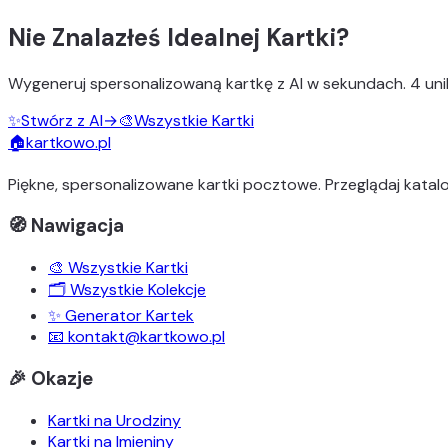
Nie Znalazłeś Idealnej Kartki?
Wygeneruj
spersonalizowaną kartkę z AI
w sekundach.
4 uni
✨
Stwórz z AI
→
🎨
Wszystkie Kartki
🏠
kartkowo.pl
Piękne, spersonalizowane kartki pocztowe. Przeglądaj katalo
🧭 Nawigacja
🎨 Wszystkie Kartki
🗂️ Wszystkie Kolekcje
✨ Generator Kartek
📧 kontakt@kartkowo.pl
🎉 Okazje
Kartki na Urodziny
Kartki na Imieniny