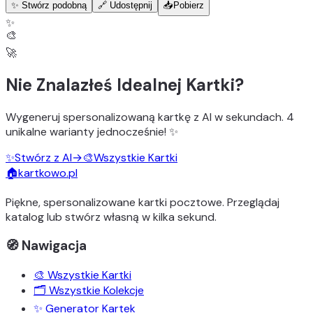
✨ Stwórz podobną
🔗 Udostępnij
📥
Pobierz
✨
🎨
🚀
Nie Znalazłeś Idealnej Kartki?
Wygeneruj
spersonalizowaną kartkę z AI
w sekundach.
4
unikalne warianty
jednocześnie! ✨
✨
Stwórz z AI
→
🎨
Wszystkie Kartki
🏠
kartkowo.pl
Piękne, spersonalizowane kartki pocztowe. Przeglądaj
katalog lub stwórz własną w kilka sekund.
🧭 Nawigacja
🎨 Wszystkie Kartki
🗂️ Wszystkie Kolekcje
✨ Generator Kartek