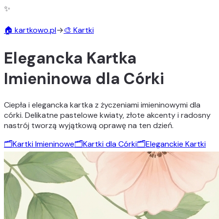
✨
🏠 kartkowo.pl
→
🎨 Kartki
Elegancka Kartka
Imieninowa dla Córki
Ciepła i elegancka kartka z życzeniami imieninowymi dla
córki. Delikatne pastelowe kwiaty, złote akcenty i radosny
nastrój tworzą wyjątkową oprawę na ten dzień.
🗂️
Kartki Imieninowe
🗂️
Kartki dla Córki
🗂️
Eleganckie Kartki