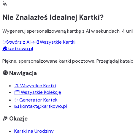
🚀
Nie Znalazłeś Idealnej Kartki?
Wygeneruj
spersonalizowaną kartkę z AI
w sekundach.
4 uni
✨
Stwórz z AI
→
🎨
Wszystkie Kartki
🏠
kartkowo.pl
Piękne, spersonalizowane kartki pocztowe. Przeglądaj katalo
🧭 Nawigacja
🎨 Wszystkie Kartki
🗂️ Wszystkie Kolekcje
✨ Generator Kartek
📧 kontakt@kartkowo.pl
🎉 Okazje
Kartki na Urodziny