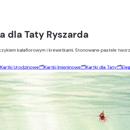
a dla Taty Ryszarda
czykiem kalafiorowym i krewetkami. Stonowane pastele tworzą
️
Kartki Urodzinowe
🗂️
Kartki Imieninowe
🗂️
Kartki dla Taty
🗂️
Ele