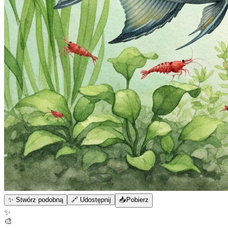
✨ Stwórz podobną
🔗 Udostępnij
📥
Pobierz
✨
🎨