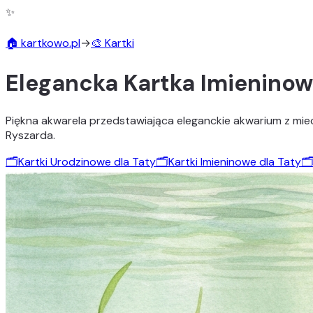
✨
🏠 kartkowo.pl
→
🎨 Kartki
Elegancka Kartka Imieninow
Piękna akwarela przedstawiająca eleganckie akwarium z mie
Ryszarda.
🗂️
Kartki Urodzinowe dla Taty
🗂️
Kartki Imieninowe dla Taty
🗂