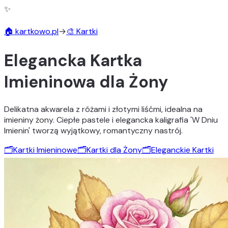
✨
🏠 kartkowo.pl
→
🎨 Kartki
Elegancka Kartka
Imieninowa dla Żony
Delikatna akwarela z różami i złotymi liśćmi, idealna na
imieniny żony. Ciepłe pastele i elegancka kaligrafia 'W Dniu
Imienin' tworzą wyjątkowy, romantyczny nastrój.
🗂️
Kartki Imieninowe
🗂️
Kartki dla Żony
🗂️
Eleganckie Kartki