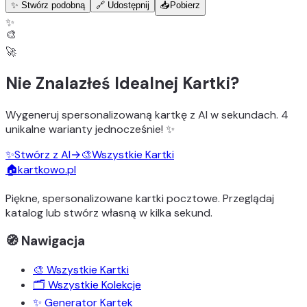
✨ Stwórz podobną
🔗 Udostępnij
📥
Pobierz
✨
🎨
🚀
Nie Znalazłeś Idealnej Kartki?
Wygeneruj
spersonalizowaną kartkę z AI
w sekundach.
4
unikalne warianty
jednocześnie! ✨
✨
Stwórz z AI
→
🎨
Wszystkie Kartki
🏠
kartkowo.pl
Piękne, spersonalizowane kartki pocztowe. Przeglądaj
katalog lub stwórz własną w kilka sekund.
🧭 Nawigacja
🎨 Wszystkie Kartki
🗂️ Wszystkie Kolekcje
✨ Generator Kartek