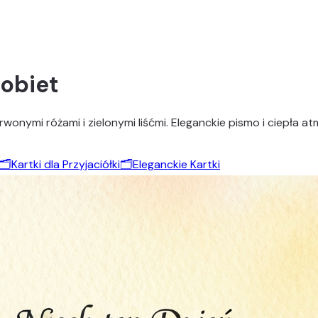
Kobiet
wonymi różami i zielonymi liśćmi. Eleganckie pismo i ciepła a
🗂️
Kartki dla Przyjaciółki
🗂️
Eleganckie Kartki