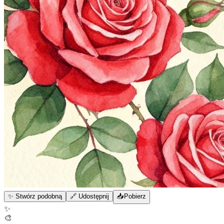
✨ Stwórz podobną
🔗 Udostępnij
📥
Pobierz
✨
🎨