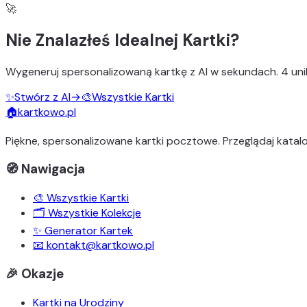
🚀
Nie Znalazłeś Idealnej Kartki?
Wygeneruj
spersonalizowaną kartkę z AI
w sekundach.
4 uni
✨
Stwórz z AI
→
🎨
Wszystkie Kartki
🏠
kartkowo.pl
Piękne, spersonalizowane kartki pocztowe. Przeglądaj katalo
🧭 Nawigacja
🎨 Wszystkie Kartki
🗂️ Wszystkie Kolekcje
✨ Generator Kartek
📧 kontakt@kartkowo.pl
🎉 Okazje
Kartki na Urodziny