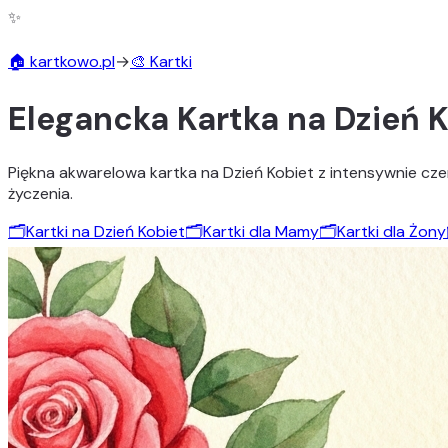
✨
🏠 kartkowo.pl
→
🎨 Kartki
Elegancka Kartka na Dzień 
Piękna akwarelowa kartka na Dzień Kobiet z intensywnie czer
życzenia.
🗂️
Kartki na Dzień Kobiet
🗂️
Kartki dla Mamy
🗂️
Kartki dla Żony