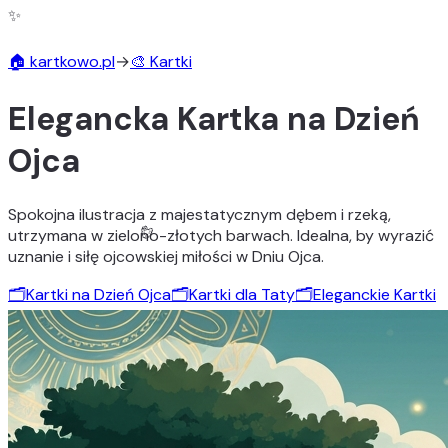
✨
🎨
🏠 kartkowo.pl
→
🎨 Kartki
Elegancka Kartka na Dzień
Ojca
Spokojna ilustracja z majestatycznym dębem i rzeką,
utrzymana w zielono-złotych barwach. Idealna, by wyrazić
uznanie i siłę ojcowskiej miłości w Dniu Ojca.
🗂️
Kartki na Dzień Ojca
🗂️
Kartki dla Taty
🗂️
Eleganckie Kartki