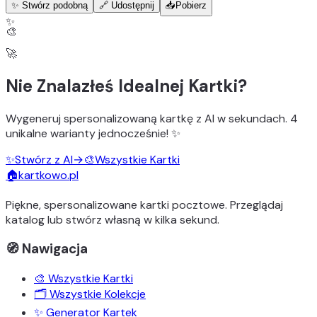
✨ Stwórz podobną
🔗 Udostępnij
📥
Pobierz
✨
🎨
🚀
Nie Znalazłeś Idealnej Kartki?
Wygeneruj
spersonalizowaną kartkę z AI
w sekundach.
4
unikalne warianty
jednocześnie! ✨
✨
Stwórz z AI
→
🎨
Wszystkie Kartki
🏠
kartkowo.pl
Piękne, spersonalizowane kartki pocztowe. Przeglądaj
katalog lub stwórz własną w kilka sekund.
🧭 Nawigacja
🎨 Wszystkie Kartki
🗂️ Wszystkie Kolekcje
✨ Generator Kartek