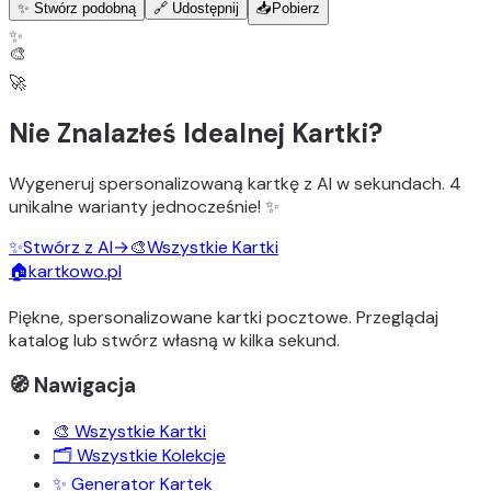
✨ Stwórz podobną
🔗 Udostępnij
📥
Pobierz
✨
🎨
🚀
Nie Znalazłeś Idealnej Kartki?
Wygeneruj
spersonalizowaną kartkę z AI
w sekundach.
4
unikalne warianty
jednocześnie! ✨
✨
Stwórz z AI
→
🎨
Wszystkie Kartki
🏠
kartkowo.pl
Piękne, spersonalizowane kartki pocztowe. Przeglądaj
katalog lub stwórz własną w kilka sekund.
🧭 Nawigacja
🎨 Wszystkie Kartki
🗂️ Wszystkie Kolekcje
✨ Generator Kartek