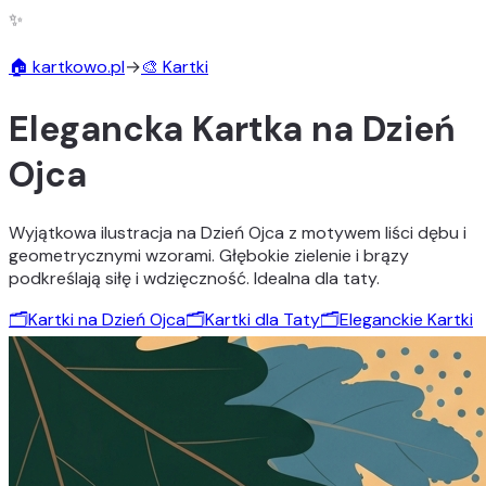
✨
🏠 kartkowo.pl
→
🎨 Kartki
Elegancka Kartka na Dzień
Ojca
Wyjątkowa ilustracja na Dzień Ojca z motywem liści dębu i
geometrycznymi wzorami. Głębokie zielenie i brązy
podkreślają siłę i wdzięczność. Idealna dla taty.
🗂️
Kartki na Dzień Ojca
🗂️
Kartki dla Taty
🗂️
Eleganckie Kartki