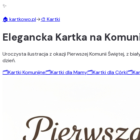
✨
🏠 kartkowo.pl
→
🎨 Kartki
Elegancka Kartka na Komun
Uroczysta ilustracja z okazji Pierwszej Komunii Świętej, z bia
dzień.
🗂️
Kartki Komunijne
🗂️
Kartki dla Mamy
🗂️
Kartki dla Córki
🗂️
Kar