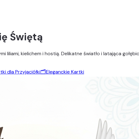
ię Świętą
łymi liliami, kielichem i hostią. Delikatne światło i latająca 
tki dla Przyjaciółki
🗂️
Eleganckie Kartki