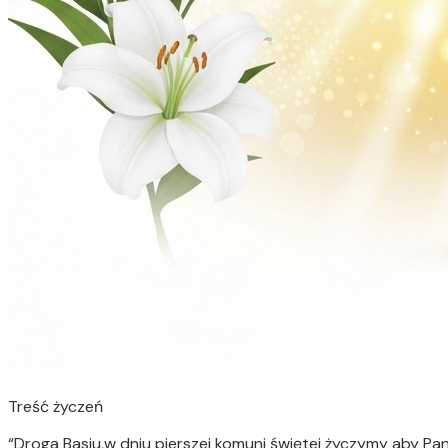
Treść życzeń
“
Droga Basiu,w dniu pierszej komuni świętej życzymy aby Pan