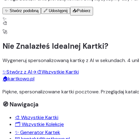
✨ Stwórz podobną
🔗 Udostępnij
📥
Pobierz
✨
🎨
🚀
Nie Znalazłeś Idealnej Kartki?
Wygeneruj
spersonalizowaną kartkę z AI
w sekundach.
4 uni
✨
Stwórz z AI
→
🎨
Wszystkie Kartki
🏠
kartkowo.pl
Piękne, spersonalizowane kartki pocztowe. Przeglądaj katalo
🧭 Nawigacja
🎨 Wszystkie Kartki
🗂️ Wszystkie Kolekcje
✨ Generator Kartek
📧 kontakt@kartkowo.pl