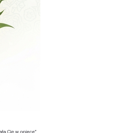
ała Cię w opiece
”