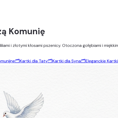
szą Komunię
 liliami i złotymi kłosami pszenicy. Otoczona gołębiami i mięk
omunijne
🗂️
Kartki dla Taty
🗂️
Kartki dla Syna
🗂️
Eleganckie Kartki