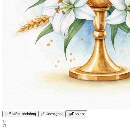
✨ Stwórz podobną
🔗 Udostępnij
📥
Pobierz
✨
🎨