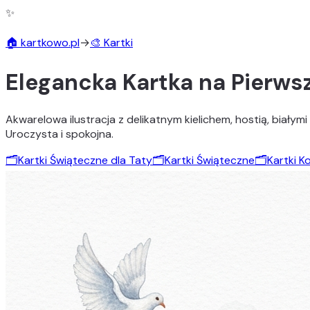
✨
🏠 kartkowo.pl
→
🎨 Kartki
Elegancka Kartka na Pierw
Akwarelowa ilustracja z delikatnym kielichem, hostią, białymi
Uroczysta i spokojna.
🗂️
Kartki Świąteczne dla Taty
🗂️
Kartki Świąteczne
🗂️
Kartki K