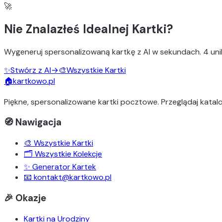
🚀
Nie Znalazłeś Idealnej Kartki?
Wygeneruj
spersonalizowaną kartkę z AI
w sekundach.
4 uni
✨
Stwórz z AI
→
🎨
Wszystkie Kartki
🏠
kartkowo.pl
Piękne, spersonalizowane kartki pocztowe. Przeglądaj katalo
🧭 Nawigacja
🎨 Wszystkie Kartki
🗂️ Wszystkie Kolekcje
✨ Generator Kartek
📧 kontakt@kartkowo.pl
🎉 Okazje
Kartki na Urodziny