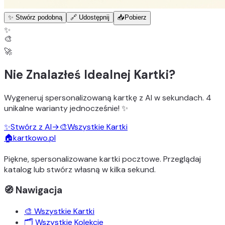
✨ Stwórz podobną
🔗 Udostępnij
📥
Pobierz
✨
🎨
🚀
Nie Znalazłeś Idealnej Kartki?
Wygeneruj
spersonalizowaną kartkę z AI
w sekundach.
4
unikalne warianty
jednocześnie! ✨
✨
Stwórz z AI
→
🎨
Wszystkie Kartki
🏠
kartkowo.pl
Piękne, spersonalizowane kartki pocztowe. Przeglądaj
katalog lub stwórz własną w kilka sekund.
🧭 Nawigacja
🎨 Wszystkie Kartki
🗂️ Wszystkie Kolekcje