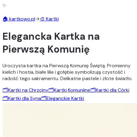
✨
🏠 kartkowo.pl
→
🎨 Kartki
Elegancka Kartka na
Pierwszą Komunię
Uroczysta kartka na Pierwszą Komunię Świętą. Promienny
kielich i hostia, białe lilie i gołębie symbolizują czystość i
radość tego sakramentu. Delikatne pastele i złote światło.
🗂️
Kartki na Chrzciny
🗂️
Kartki Komunijne
🗂️
Kartki dla Córki
🗂️
Kartki dla Syna
🗂️
Eleganckie Kartki