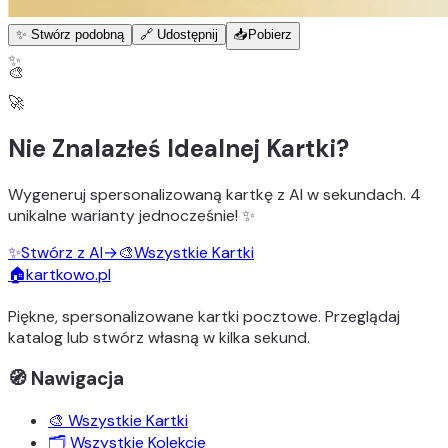
✨ Stwórz podobną
🔗 Udostępnij
📥
Pobierz
✨
🎨
🚀
Nie Znalazłeś Idealnej Kartki?
Wygeneruj
spersonalizowaną kartkę z AI
w sekundach.
4
unikalne warianty
jednocześnie! ✨
✨
Stwórz z AI
→
🎨
Wszystkie Kartki
🏠
kartkowo.pl
Piękne, spersonalizowane kartki pocztowe. Przeglądaj
katalog lub stwórz własną w kilka sekund.
🧭 Nawigacja
🎨 Wszystkie Kartki
🗂️ Wszystkie Kolekcje