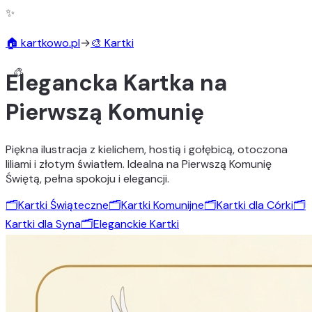
✨
🏠 kartkowo.pl
→
🎨 Kartki
Elegancka Kartka na
Pierwszą Komunię
Piękna ilustracja z kielichem, hostią i gołębicą, otoczona
liliami i złotym światłem. Idealna na Pierwszą Komunię
Świętą, pełna spokoju i elegancji.
🗂️
Kartki Świąteczne
🗂️
Kartki Komunijne
🗂️
Kartki dla Córki
🗂️
Kartki dla Syna
🗂️
Eleganckie Kartki