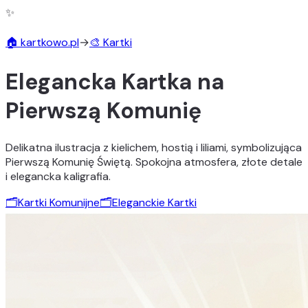
✨
🏠 kartkowo.pl
→
🎨 Kartki
Elegancka Kartka na
Pierwszą Komunię
Delikatna ilustracja z kielichem, hostią i liliami, symbolizująca
Pierwszą Komunię Świętą. Spokojna atmosfera, złote detale
i elegancka kaligrafia.
🗂️
Kartki Komunijne
🗂️
Eleganckie Kartki