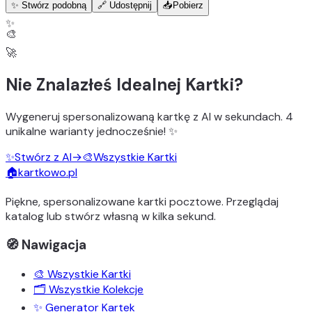
✨ Stwórz podobną
🔗 Udostępnij
📥
Pobierz
✨
🎨
🚀
Nie Znalazłeś Idealnej Kartki?
Wygeneruj
spersonalizowaną kartkę z AI
w sekundach.
4
unikalne warianty
jednocześnie! ✨
✨
Stwórz z AI
→
🎨
Wszystkie Kartki
🏠
kartkowo.pl
Piękne, spersonalizowane kartki pocztowe. Przeglądaj
katalog lub stwórz własną w kilka sekund.
🧭 Nawigacja
🎨 Wszystkie Kartki
🗂️ Wszystkie Kolekcje
✨ Generator Kartek