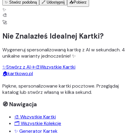
✨ Stwórz podobną
🔗 Udostępnij
📥
Pobierz
✨
🎨
🚀
Nie Znalazłeś Idealnej Kartki?
Wygeneruj
spersonalizowaną kartkę z AI
w sekundach.
4
unikalne warianty
jednocześnie! ✨
✨
Stwórz z AI
→
🎨
Wszystkie Kartki
🏠
kartkowo.pl
Piękne, spersonalizowane kartki pocztowe. Przeglądaj
katalog lub stwórz własną w kilka sekund.
🧭 Nawigacja
🎨 Wszystkie Kartki
🗂️ Wszystkie Kolekcje
✨ Generator Kartek