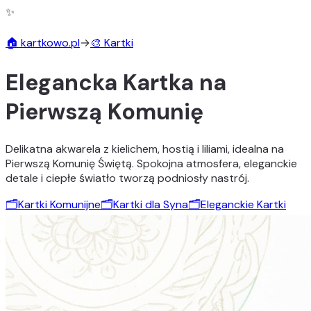
✨
🏠 kartkowo.pl
→
🎨 Kartki
Elegancka Kartka na
Pierwszą Komunię
Delikatna akwarela z kielichem, hostią i liliami, idealna na
Pierwszą Komunię Świętą. Spokojna atmosfera, eleganckie
detale i ciepłe światło tworzą podniosły nastrój.
🗂️
Kartki Komunijne
🗂️
Kartki dla Syna
🗂️
Eleganckie Kartki