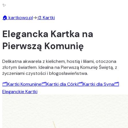
✨
🏠 kartkowo.pl
→
🎨 Kartki
Elegancka Kartka na
Pierwszą Komunię
Delikatna akwarela z kielichem, hostią i liliami, otoczona
złotym światłem. Idealna na Pierwszą Komunię Świętą, z
życzeniami czystości i błogosławieństwa.
🗂️
Kartki Komunijne
🗂️
Kartki dla Córki
🗂️
Kartki dla Syna
🗂️
Eleganckie Kartki