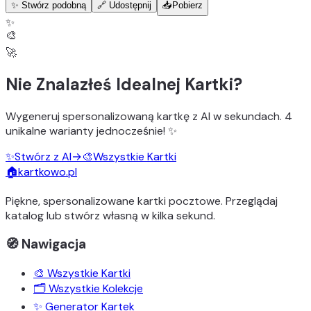
✨ Stwórz podobną
🔗 Udostępnij
📥
Pobierz
✨
🎨
🚀
Nie Znalazłeś Idealnej Kartki?
Wygeneruj
spersonalizowaną kartkę z AI
w sekundach.
4
unikalne warianty
jednocześnie! ✨
✨
Stwórz z AI
→
🎨
Wszystkie Kartki
🏠
kartkowo.pl
Piękne, spersonalizowane kartki pocztowe. Przeglądaj
katalog lub stwórz własną w kilka sekund.
🧭 Nawigacja
🎨 Wszystkie Kartki
🗂️ Wszystkie Kolekcje
✨ Generator Kartek