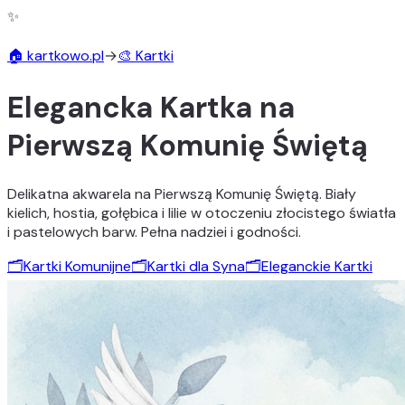
✨
🏠 kartkowo.pl
→
🎨 Kartki
Elegancka Kartka na
Pierwszą Komunię Świętą
Delikatna akwarela na Pierwszą Komunię Świętą. Biały
kielich, hostia, gołębica i lilie w otoczeniu złocistego światła
i pastelowych barw. Pełna nadziei i godności.
🗂️
Kartki Komunijne
🗂️
Kartki dla Syna
🗂️
Eleganckie Kartki