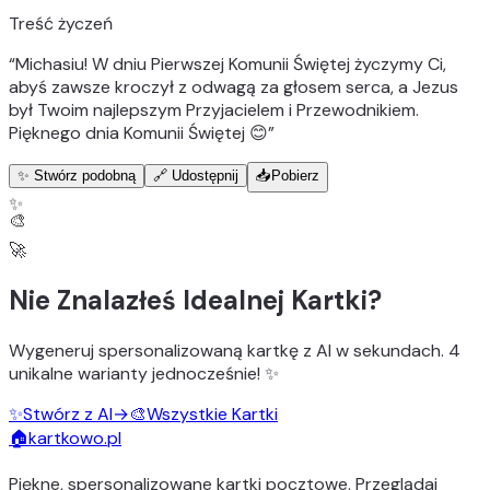
Treść życzeń
“
Michasiu! W dniu Pierwszej Komunii Świętej życzymy Ci,
abyś zawsze kroczył z odwagą za głosem serca, a Jezus
był Twoim najlepszym Przyjacielem i Przewodnikiem.
Pięknego dnia Komunii Świętej 😊
”
✨ Stwórz podobną
🔗 Udostępnij
📥
Pobierz
✨
🎨
🚀
Nie Znalazłeś Idealnej Kartki?
Wygeneruj
spersonalizowaną kartkę z AI
w sekundach.
4
unikalne warianty
jednocześnie! ✨
✨
Stwórz z AI
→
🎨
Wszystkie Kartki
🏠
kartkowo.pl
Piękne, spersonalizowane kartki pocztowe. Przeglądaj