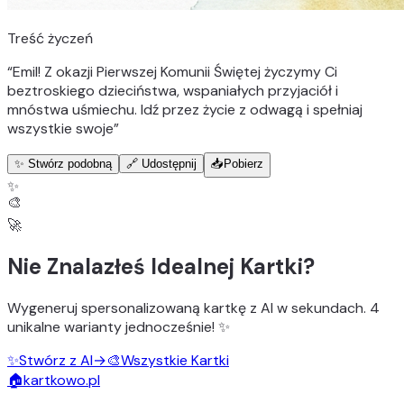
Treść życzeń
“
Emil! Z okazji Pierwszej Komunii Świętej życzymy Ci
beztroskiego dzieciństwa, wspaniałych przyjaciół i
mnóstwa uśmiechu. Idź przez życie z odwagą i spełniaj
wszystkie swoje
”
✨ Stwórz podobną
🔗 Udostępnij
📥
Pobierz
✨
🎨
🚀
Nie Znalazłeś Idealnej Kartki?
Wygeneruj
spersonalizowaną kartkę z AI
w sekundach.
4
unikalne warianty
jednocześnie! ✨
✨
Stwórz z AI
→
🎨
Wszystkie Kartki
🏠
kartkowo.pl