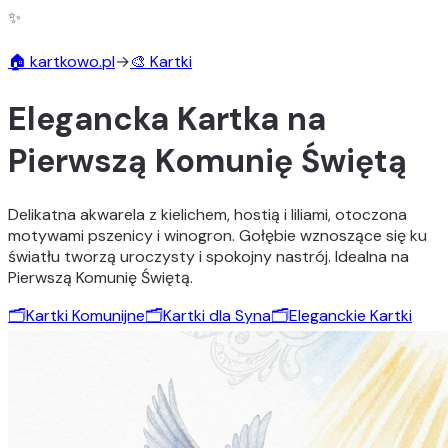
✨
🏠 kartkowo.pl
→
🎨 Kartki
Elegancka Kartka na
Pierwszą Komunię Świętą
Delikatna akwarela z kielichem, hostią i liliami, otoczona
motywami pszenicy i winogron. Gołębie wznoszące się ku
światłu tworzą uroczysty i spokojny nastrój. Idealna na
Pierwszą Komunię Świętą.
🗂️
Kartki Komunijne
🗂️
Kartki dla Syna
🗂️
Eleganckie Kartki