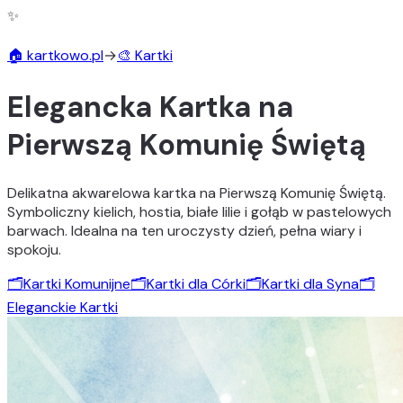
✨
🏠 kartkowo.pl
→
🎨 Kartki
Elegancka Kartka na
Pierwszą Komunię Świętą
Delikatna akwarelowa kartka na Pierwszą Komunię Świętą.
Symboliczny kielich, hostia, białe lilie i gołąb w pastelowych
barwach. Idealna na ten uroczysty dzień, pełna wiary i
spokoju.
🗂️
Kartki Komunijne
🗂️
Kartki dla Córki
🗂️
Kartki dla Syna
🗂️
Eleganckie Kartki