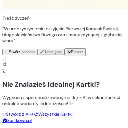
Treść życzeń
“
W uroczystym dniu przyjęcia Pierwszej Komunii Świętej
błogosławieństwa Bożego oraz mocy płynącej z głębokiej
wiary
”
✨ Stwórz podobną
🔗 Udostępnij
📥
Pobierz
✨
🎨
🚀
Nie Znalazłeś Idealnej Kartki?
Wygeneruj
spersonalizowaną kartkę z AI
w sekundach.
4
unikalne warianty
jednocześnie! ✨
✨
Stwórz z AI
→
🎨
Wszystkie Kartki
🏠
kartkowo.pl