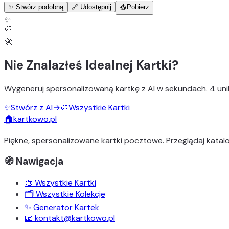
✨ Stwórz podobną
🔗 Udostępnij
📥
Pobierz
✨
🎨
🚀
Nie Znalazłeś Idealnej Kartki?
Wygeneruj
spersonalizowaną kartkę z AI
w sekundach.
4 uni
✨
Stwórz z AI
→
🎨
Wszystkie Kartki
🏠
kartkowo.pl
Piękne, spersonalizowane kartki pocztowe. Przeglądaj katalo
🧭 Nawigacja
🎨 Wszystkie Kartki
🗂️ Wszystkie Kolekcje
✨ Generator Kartek
📧 kontakt@kartkowo.pl