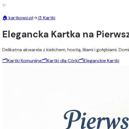
✨
🏠 kartkowo.pl
→
🎨 Kartki
Elegancka Kartka na Pierws
Delikatna akwarela z kielichem, hostią, liliami i gołębiami. Dom
🗂️
Kartki Komunijne
🗂️
Kartki dla Córki
🗂️
Eleganckie Kartki