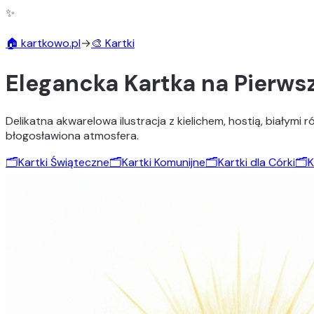
✨
🏠 kartkowo.pl
→
🎨 Kartki
Elegancka Kartka na Pierws
Delikatna akwarelowa ilustracja z kielichem, hostią, białymi 
błogosławiona atmosfera.
🗂️
Kartki Świąteczne
🗂️
Kartki Komunijne
🗂️
Kartki dla Córki
🗂️
K