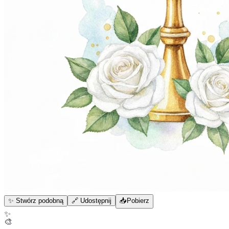
✨ Stwórz podobną
🔗 Udostępnij
📥
Pobierz
✨
🎨