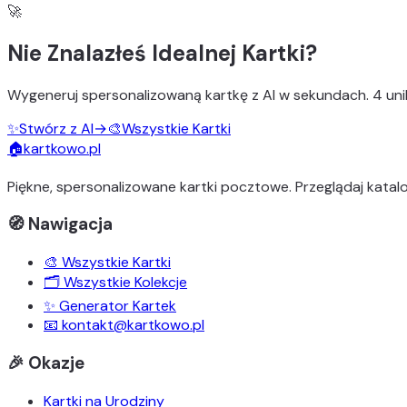
🚀
Nie Znalazłeś Idealnej Kartki?
Wygeneruj
spersonalizowaną kartkę z AI
w sekundach.
4 uni
✨
Stwórz z AI
→
🎨
Wszystkie Kartki
🏠
kartkowo.pl
Piękne, spersonalizowane kartki pocztowe. Przeglądaj katalo
🧭 Nawigacja
🎨 Wszystkie Kartki
🗂️ Wszystkie Kolekcje
✨ Generator Kartek
📧 kontakt@kartkowo.pl
🎉 Okazje
Kartki na Urodziny