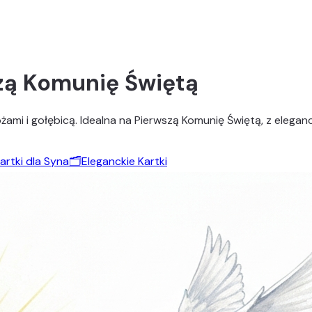
zą Komunię Świętą
różami i gołębicą. Idealna na Pierwszą Komunię Świętą, z elega
artki dla Syna
🗂️
Eleganckie Kartki