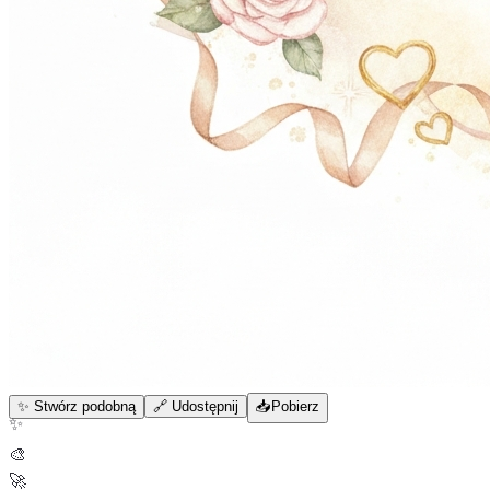
✨ Stwórz podobną
🔗 Udostępnij
📥
Pobierz
✨
🎨
🚀