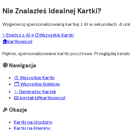
Nie Znalazłeś Idealnej Kartki?
Wygeneruj
spersonalizowaną kartkę z AI
w sekundach.
4 uni
✨
Stwórz z AI
→
🎨
Wszystkie Kartki
🏠
kartkowo.pl
Piękne, spersonalizowane kartki pocztowe. Przeglądaj katalo
🧭 Nawigacja
🎨 Wszystkie Kartki
🗂️ Wszystkie Kolekcje
✨ Generator Kartek
📧 kontakt@kartkowo.pl
🎉 Okazje
Kartki na Urodziny
Kartki na Imieniny