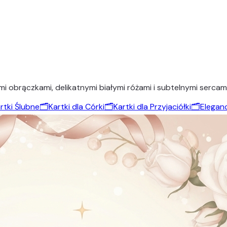
mi obrączkami, delikatnymi białymi różami i subtelnymi serca
rtki Ślubne
🗂️
Kartki dla Córki
🗂️
Kartki dla Przyjaciółki
🗂️
Eleganc