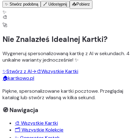
✨ Stwórz podobną
🔗 Udostępnij
📥
Pobierz
✨
🎨
🚀
Nie Znalazłeś Idealnej Kartki?
Wygeneruj
spersonalizowaną kartkę z AI
w sekundach.
4
unikalne warianty
jednocześnie! ✨
✨
Stwórz z AI
→
🎨
Wszystkie Kartki
🏠
kartkowo.pl
Piękne, spersonalizowane kartki pocztowe. Przeglądaj
katalog lub stwórz własną w kilka sekund.
🧭 Nawigacja
🎨 Wszystkie Kartki
🗂️ Wszystkie Kolekcje
✨ Generator Kartek