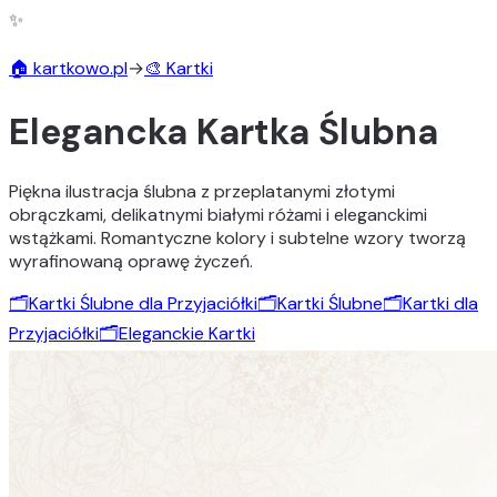
✨
🏠 kartkowo.pl
→
🎨 Kartki
Elegancka Kartka Ślubna
Piękna ilustracja ślubna z przeplatanymi złotymi
obrączkami, delikatnymi białymi różami i eleganckimi
wstążkami. Romantyczne kolory i subtelne wzory tworzą
wyrafinowaną oprawę życzeń.
🗂️
Kartki Ślubne dla Przyjaciółki
🗂️
Kartki Ślubne
🗂️
Kartki dla
Przyjaciółki
🗂️
Eleganckie Kartki