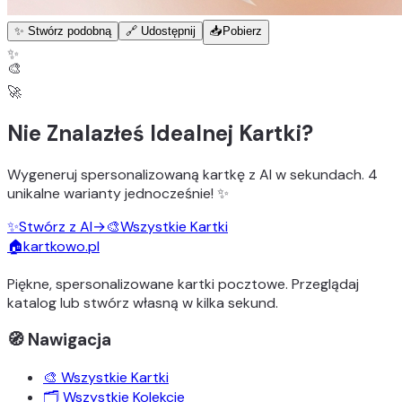
✨ Stwórz podobną
🔗 Udostępnij
📥
Pobierz
✨
🎨
🚀
Nie Znalazłeś Idealnej Kartki?
Wygeneruj
spersonalizowaną kartkę z AI
w sekundach.
4
unikalne warianty
jednocześnie! ✨
✨
Stwórz z AI
→
🎨
Wszystkie Kartki
🏠
kartkowo.pl
Piękne, spersonalizowane kartki pocztowe. Przeglądaj
katalog lub stwórz własną w kilka sekund.
🧭 Nawigacja
🎨 Wszystkie Kartki
🗂️ Wszystkie Kolekcje