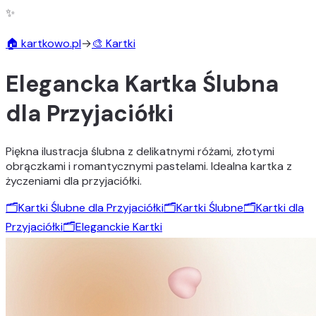
✨
🏠 kartkowo.pl
→
🎨 Kartki
Elegancka Kartka Ślubna
dla Przyjaciółki
Piękna ilustracja ślubna z delikatnymi różami, złotymi
obrączkami i romantycznymi pastelami. Idealna kartka z
życzeniami dla przyjaciółki.
🗂️
Kartki Ślubne dla Przyjaciółki
🗂️
Kartki Ślubne
🗂️
Kartki dla
Przyjaciółki
🗂️
Eleganckie Kartki