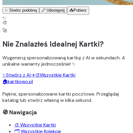
✨ Stwórz podobną
🔗 Udostępnij
📥
Pobierz
✨
🎨
🚀
Nie Znalazłeś Idealnej Kartki?
Wygeneruj
spersonalizowaną kartkę z AI
w sekundach.
4
unikalne warianty
jednocześnie! ✨
✨
Stwórz z AI
→
🎨
Wszystkie Kartki
🏠
kartkowo.pl
Piękne, spersonalizowane kartki pocztowe. Przeglądaj
katalog lub stwórz własną w kilka sekund.
🧭 Nawigacja
🎨 Wszystkie Kartki
🗂️ Wszystkie Kolekcje