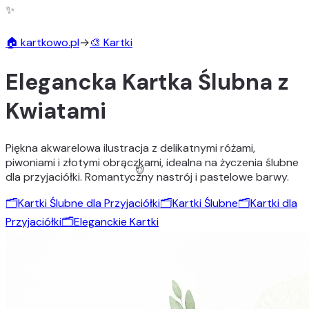
✨
🏠 kartkowo.pl
→
🎨 Kartki
Elegancka Kartka Ślubna z
🎨
Kwiatami
Piękna akwarelowa ilustracja z delikatnymi różami,
piwoniami i złotymi obrączkami, idealna na życzenia ślubne
dla przyjaciółki. Romantyczny nastrój i pastelowe barwy.
🗂️
Kartki Ślubne dla Przyjaciółki
🗂️
Kartki Ślubne
🗂️
Kartki dla
Przyjaciółki
🗂️
Eleganckie Kartki