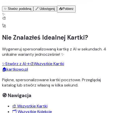
✨ Stwórz podobną
🔗 Udostępnij
📥
Pobierz
✨
🎨
🚀
Nie Znalazłeś Idealnej Kartki?
Wygeneruj
spersonalizowaną kartkę z AI
w sekundach.
4
unikalne warianty
jednocześnie! ✨
✨
Stwórz z AI
→
🎨
Wszystkie Kartki
🏠
kartkowo.pl
Piękne, spersonalizowane kartki pocztowe. Przeglądaj
katalog lub stwórz własną w kilka sekund.
🧭 Nawigacja
🎨 Wszystkie Kartki
🗂️ Wszystkie Kolekcje