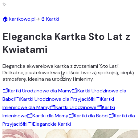
✨
🏠 kartkowo.pl
→
🎨 Kartki
🎨
Elegancka Kartka Sto Lat z
Kwiatami
Elegancka akwarelowa kartka z życzeniami 'Sto Lat!'.
Delikatne, pastelowe kwiaty i liście tworzą spokojną, ciepłą
atmosferę. Idealna na urodziny i imieniny.
🗂️
Kartki Urodzinowe dla Mamy
🗂️
Kartki Urodzinowe dla
Babci
🗂️
Kartki Urodzinowe dla Przyjaciółki
🗂️
Kartki
Imieninowe dla Mamy
🗂️
Kartki Urodzinowe
🗂️
Kartki
Imieninowe
🗂️
Kartki dla Mamy
🗂️
Kartki dla Babci
🗂️
Kartki dla
Przyjaciółki
🗂️
Eleganckie Kartki