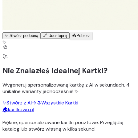
✨ Stwórz podobną
🔗 Udostępnij
📥
Pobierz
✨
🎨
🚀
Nie Znalazłeś Idealnej Kartki?
Wygeneruj
spersonalizowaną kartkę z AI
w sekundach.
4
unikalne warianty
jednocześnie! ✨
✨
Stwórz z AI
→
🎨
Wszystkie Kartki
🏠
kartkowo.pl
Piękne, spersonalizowane kartki pocztowe. Przeglądaj
katalog lub stwórz własną w kilka sekund.