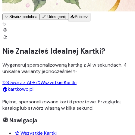
✨ Stwórz podobną
🔗 Udostępnij
📥
Pobierz
✨
🎨
🚀
Nie Znalazłeś Idealnej Kartki?
Wygeneruj
spersonalizowaną kartkę z AI
w sekundach.
4
unikalne warianty
jednocześnie! ✨
✨
Stwórz z AI
→
🎨
Wszystkie Kartki
🏠
kartkowo.pl
Piękne, spersonalizowane kartki pocztowe. Przeglądaj
katalog lub stwórz własną w kilka sekund.
🧭 Nawigacja
🎨 Wszystkie Kartki