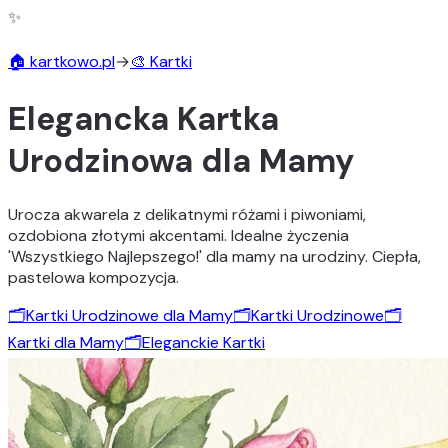
✨
🏠 kartkowo.pl
→
🎨 Kartki
Elegancka Kartka
Urodzinowa dla Mamy
Urocza akwarela z delikatnymi różami i piwoniami,
ozdobiona złotymi akcentami. Idealne życzenia
'Wszystkiego Najlepszego!' dla mamy na urodziny. Ciepła,
pastelowa kompozycja.
🗂️
Kartki Urodzinowe dla Mamy
🗂️
Kartki Urodzinowe
🗂️
Kartki dla Mamy
🗂️
Eleganckie Kartki