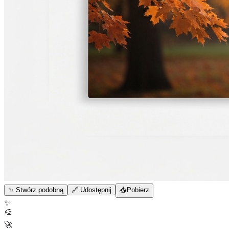
✨ Stwórz podobną
🔗 Udostępnij
📥
Pobierz
✨
🎨
🚀