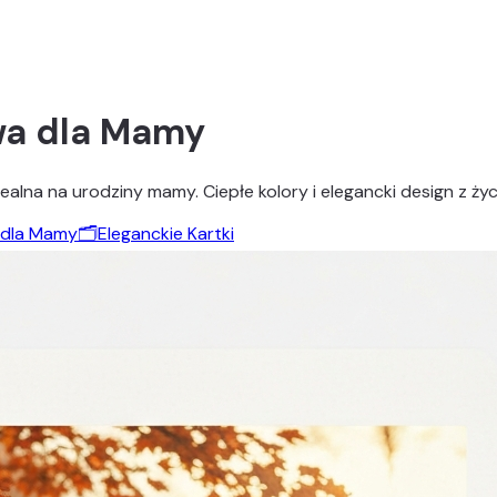
wa dla Mamy
ealna na urodziny mamy. Ciepłe kolory i elegancki design z ży
i dla Mamy
🗂️
Eleganckie Kartki