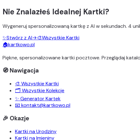
Nie Znalazłeś Idealnej Kartki?
Wygeneruj
spersonalizowaną kartkę z AI
w sekundach.
4 uni
✨
Stwórz z AI
→
🎨
Wszystkie Kartki
🏠
kartkowo.pl
Piękne, spersonalizowane kartki pocztowe. Przeglądaj katalo
🧭 Nawigacja
🎨 Wszystkie Kartki
🗂️ Wszystkie Kolekcje
✨ Generator Kartek
📧 kontakt@kartkowo.pl
🎉 Okazje
Kartki na Urodziny
Kartki na Imieniny