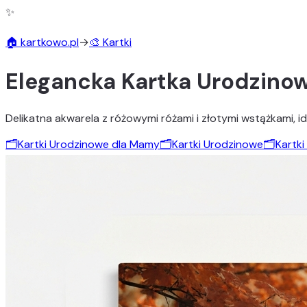
✨
🏠 kartkowo.pl
→
🎨 Kartki
Elegancka Kartka Urodzino
Delikatna akwarela z różowymi różami i złotymi wstążkami, id
🗂️
Kartki Urodzinowe dla Mamy
🗂️
Kartki Urodzinowe
🗂️
Kartk