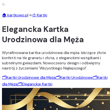
✨
🏠 kartkowo.pl
→
🎨 Kartki
Elegancka Kartka
Urodzinowa dla Męża
Wyrafinowana kartka urodzinowa dla męża. Iskrzące złote
konfetti na tle granatu i złota, z eleganckimi wstążkami i
subtelnymi gwiazdami. Nowoczesny design i odświętny
nastrój z życzeniami 'Wszystkiego Najlepszego!'.
🗂️
Kartki Urodzinowe dla Męża
🗂️
Kartki Urodzinowe
🗂️
Kartki
dla Męża
🗂️
Eleganckie Kartki