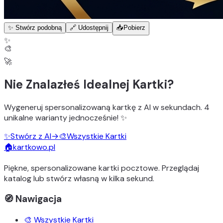
✨ Stwórz podobną
🔗 Udostępnij
📥
Pobierz
✨
🎨
🚀
Nie Znalazłeś Idealnej Kartki?
Wygeneruj
spersonalizowaną kartkę z AI
w sekundach.
4
unikalne warianty
jednocześnie! ✨
✨
Stwórz z AI
→
🎨
Wszystkie Kartki
🏠
kartkowo.pl
Piękne, spersonalizowane kartki pocztowe. Przeglądaj
katalog lub stwórz własną w kilka sekund.
🧭 Nawigacja
🎨 Wszystkie Kartki