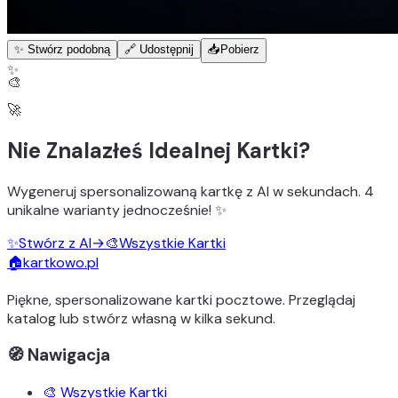
✨ Stwórz podobną
🔗 Udostępnij
📥
Pobierz
✨
🎨
🚀
Nie Znalazłeś Idealnej Kartki?
Wygeneruj
spersonalizowaną kartkę z AI
w sekundach.
4
unikalne warianty
jednocześnie! ✨
✨
Stwórz z AI
→
🎨
Wszystkie Kartki
🏠
kartkowo.pl
Piękne, spersonalizowane kartki pocztowe. Przeglądaj
katalog lub stwórz własną w kilka sekund.
🧭 Nawigacja
🎨 Wszystkie Kartki