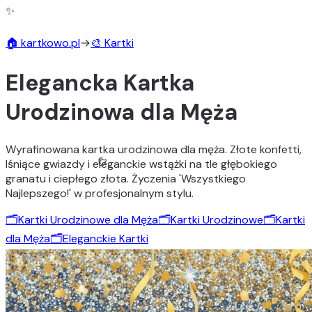
✨
🎨
🏠 kartkowo.pl
→
🎨 Kartki
Elegancka Kartka
Urodzinowa dla Męża
Wyrafinowana kartka urodzinowa dla męża. Złote konfetti,
lśniące gwiazdy i eleganckie wstążki na tle głębokiego
granatu i ciepłego złota. Życzenia 'Wszystkiego
Najlepszego!' w profesjonalnym stylu.
🗂️
Kartki Urodzinowe dla Męża
🗂️
Kartki Urodzinowe
🗂️
Kartki
dla Męża
🗂️
Eleganckie Kartki