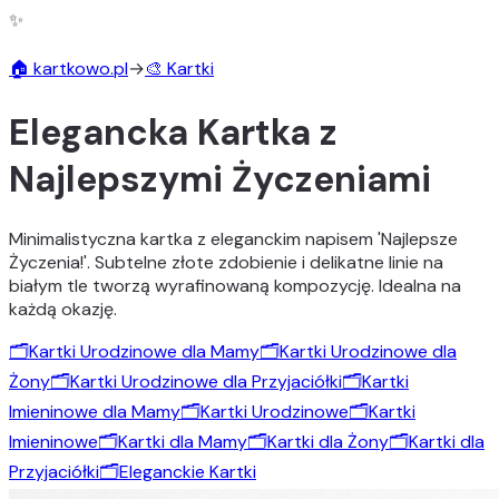
✨
🏠 kartkowo.pl
→
🎨 Kartki
Elegancka Kartka z
Najlepszymi Życzeniami
Minimalistyczna kartka z eleganckim napisem 'Najlepsze
Życzenia!'. Subtelne złote zdobienie i delikatne linie na
białym tle tworzą wyrafinowaną kompozycję. Idealna na
każdą okazję.
🗂️
Kartki Urodzinowe dla Mamy
🗂️
Kartki Urodzinowe dla
Żony
🗂️
Kartki Urodzinowe dla Przyjaciółki
🗂️
Kartki
Imieninowe dla Mamy
🗂️
Kartki Urodzinowe
🗂️
Kartki
Imieninowe
🗂️
Kartki dla Mamy
🗂️
Kartki dla Żony
🗂️
Kartki dla
Przyjaciółki
🗂️
Eleganckie Kartki