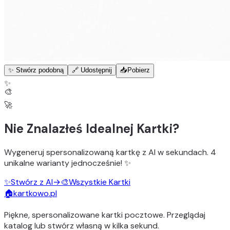
✨ Stwórz podobną
🔗 Udostępnij
📥
Pobierz
✨
🎨
🚀
Nie Znalazłeś Idealnej Kartki?
Wygeneruj
spersonalizowaną kartkę z AI
w sekundach.
4
unikalne warianty
jednocześnie! ✨
✨
Stwórz z AI
→
🎨
Wszystkie Kartki
🏠
kartkowo.pl
Piękne, spersonalizowane kartki pocztowe. Przeglądaj
katalog lub stwórz własną w kilka sekund.