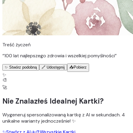
Treść życzeń
“
100 lat najlepszego zdrowia i wszelkiej pomyślności
”
✨ Stwórz podobną
🔗 Udostępnij
📥
Pobierz
✨
🎨
🚀
Nie Znalazłeś Idealnej Kartki?
Wygeneruj
spersonalizowaną kartkę z AI
w sekundach.
4
unikalne warianty
jednocześnie! ✨
✨
Stwórz z AI
→
🎨
Wszystkie Kartki