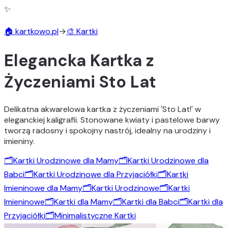
✨
🏠 kartkowo.pl
→
🎨 Kartki
Elegancka Kartka z
Życzeniami Sto Lat
Delikatna akwarelowa kartka z życzeniami 'Sto Lat!' w
eleganckiej kaligrafii. Stonowane kwiaty i pastelowe barwy
tworzą radosny i spokojny nastrój, idealny na urodziny i
imieniny.
🗂️
Kartki Urodzinowe dla Mamy
🗂️
Kartki Urodzinowe dla
Babci
🗂️
Kartki Urodzinowe dla Przyjaciółki
🗂️
Kartki
Imieninowe dla Mamy
🗂️
Kartki Urodzinowe
🗂️
Kartki
Imieninowe
🗂️
Kartki dla Mamy
🗂️
Kartki dla Babci
🗂️
Kartki dla
Przyjaciółki
🗂️
Minimalistyczne Kartki