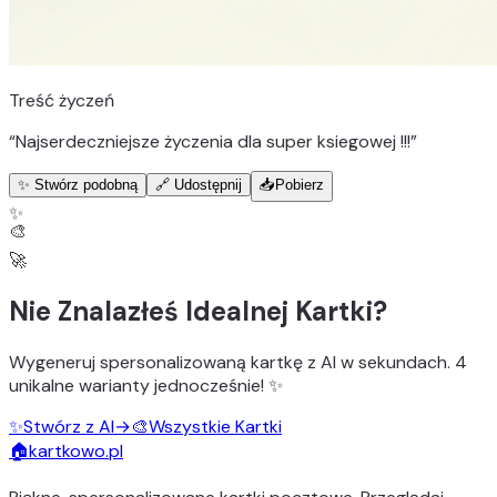
Treść życzeń
“
Najserdeczniejsze życzenia dla super ksiegowej !!!
”
✨ Stwórz podobną
🔗 Udostępnij
📥
Pobierz
✨
🎨
🚀
Nie Znalazłeś Idealnej Kartki?
Wygeneruj
spersonalizowaną kartkę z AI
w sekundach.
4
unikalne warianty
jednocześnie! ✨
✨
Stwórz z AI
→
🎨
Wszystkie Kartki
🏠
kartkowo.pl