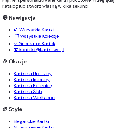
Piękne, spersonalizowane kartki pocztowe. Przeglądaj
katalog lub stwórz własną w kilka sekund.
🧭 Nawigacja
🎨 Wszystkie Kartki
🗂️ Wszystkie Kolekcje
✨ Generator Kartek
📧 kontakt@kartkowo.pl
🎉 Okazje
Kartki na Urodziny
Kartki na Imieniny
Kartki na Rocznicę
Kartki na Ślub
Kartki na Wielkanoc
🎨 Style
Eleganckie Kartki
Nowoczesne Kartki