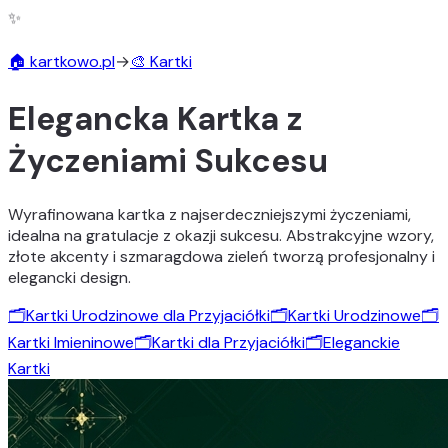
✨
🏠 kartkowo.pl
→
🎨 Kartki
Elegancka Kartka z
Życzeniami Sukcesu
Wyrafinowana kartka z najserdeczniejszymi życzeniami,
idealna na gratulacje z okazji sukcesu. Abstrakcyjne wzory,
złote akcenty i szmaragdowa zieleń tworzą profesjonalny i
elegancki design.
🗂️
Kartki Urodzinowe dla Przyjaciółki
🗂️
Kartki Urodzinowe
🗂️
Kartki Imieninowe
🗂️
Kartki dla Przyjaciółki
🗂️
Eleganckie
Kartki