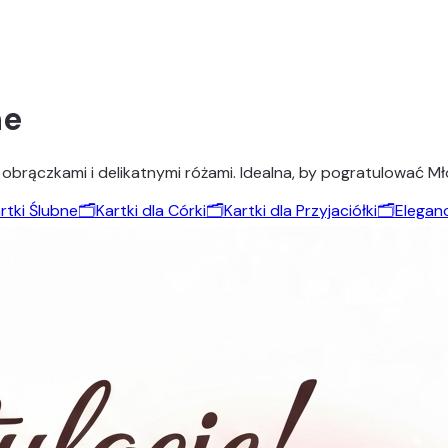
ne
brączkami i delikatnymi różami. Idealna, by pogratulować Młod
rtki Ślubne
🗂️
Kartki dla Córki
🗂️
Kartki dla Przyjaciółki
🗂️
Eleganc