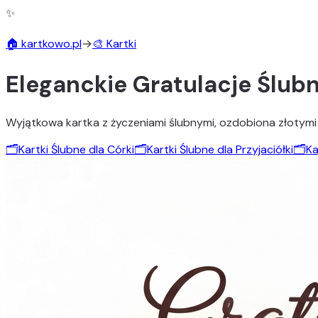
✨
🏠 kartkowo.pl
→
🎨 Kartki
Eleganckie Gratulacje Ślub
Wyjątkowa kartka z życzeniami ślubnymi, ozdobiona złotymi o
🗂️
Kartki Ślubne dla Córki
🗂️
Kartki Ślubne dla Przyjaciółki
🗂️
Ka