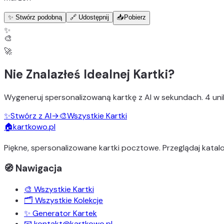
✨ Stwórz podobną
🔗 Udostępnij
📥
Pobierz
✨
🎨
🚀
Nie Znalazłeś Idealnej Kartki?
Wygeneruj
spersonalizowaną kartkę z AI
w sekundach.
4 uni
✨
Stwórz z AI
→
🎨
Wszystkie Kartki
🏠
kartkowo.pl
Piękne, spersonalizowane kartki pocztowe. Przeglądaj katalo
🧭 Nawigacja
🎨 Wszystkie Kartki
🗂️ Wszystkie Kolekcje
✨ Generator Kartek
📧 kontakt@kartkowo.pl