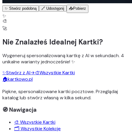
✨ Stwórz podobną
🔗 Udostępnij
📥
Pobierz
✨
🎨
🚀
Nie Znalazłeś Idealnej Kartki?
Wygeneruj
spersonalizowaną kartkę z AI
w sekundach.
4
unikalne warianty
jednocześnie! ✨
✨
Stwórz z AI
→
🎨
Wszystkie Kartki
🏠
kartkowo.pl
Piękne, spersonalizowane kartki pocztowe. Przeglądaj
katalog lub stwórz własną w kilka sekund.
🧭 Nawigacja
🎨 Wszystkie Kartki
🗂️ Wszystkie Kolekcje