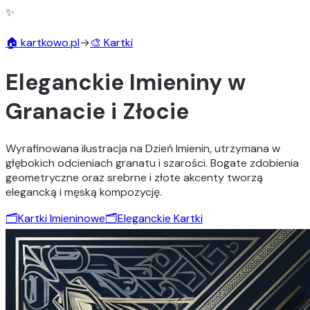
✨
🏠 kartkowo.pl
→
🎨 Kartki
Eleganckie Imieniny w
Granacie i Złocie
Wyrafinowana ilustracja na Dzień Imienin, utrzymana w
głębokich odcieniach granatu i szarości. Bogate zdobienia
geometryczne oraz srebrne i złote akcenty tworzą
elegancką i męską kompozycję.
🗂️
Kartki Imieninowe
🗂️
Eleganckie Kartki