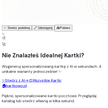
✨ Stwórz podobną
🔗 Udostępnij
📥
Pobierz
✨
🎨
🚀
Nie Znalazłeś Idealnej Kartki?
Wygeneruj
spersonalizowaną kartkę z AI
w sekundach.
4
unikalne warianty
jednocześnie! ✨
✨
Stwórz z AI
→
🎨
Wszystkie Kartki
🏠
kartkowo.pl
Piękne, spersonalizowane kartki pocztowe. Przeglądaj
katalog lub stwórz własną w kilka sekund.