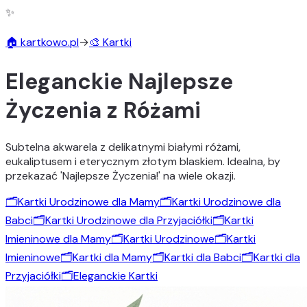
✨
🏠 kartkowo.pl
→
🎨 Kartki
Eleganckie Najlepsze
Życzenia z Różami
Subtelna akwarela z delikatnymi białymi różami,
eukaliptusem i eterycznym złotym blaskiem. Idealna, by
przekazać 'Najlepsze Życzenia!' na wiele okazji.
🗂️
Kartki Urodzinowe dla Mamy
🗂️
Kartki Urodzinowe dla
Babci
🗂️
Kartki Urodzinowe dla Przyjaciółki
🗂️
Kartki
Imieninowe dla Mamy
🗂️
Kartki Urodzinowe
🗂️
Kartki
Imieninowe
🗂️
Kartki dla Mamy
🗂️
Kartki dla Babci
🗂️
Kartki dla
Przyjaciółki
🗂️
Eleganckie Kartki