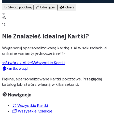
✨ Stwórz podobną
🔗 Udostępnij
📥
Pobierz
✨
🎨
🚀
Nie Znalazłeś Idealnej Kartki?
Wygeneruj
spersonalizowaną kartkę z AI
w sekundach.
4
unikalne warianty
jednocześnie! ✨
✨
Stwórz z AI
→
🎨
Wszystkie Kartki
🏠
kartkowo.pl
Piękne, spersonalizowane kartki pocztowe. Przeglądaj
katalog lub stwórz własną w kilka sekund.
🧭 Nawigacja
🎨 Wszystkie Kartki
🗂️ Wszystkie Kolekcje