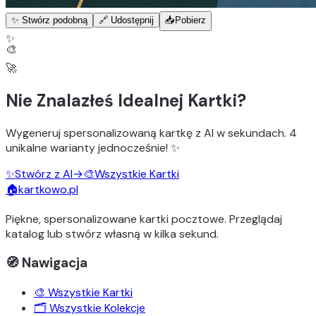
✨ Stwórz podobną
🔗 Udostępnij
📥
Pobierz
✨
🎨
🚀
Nie Znalazłeś Idealnej Kartki?
Wygeneruj
spersonalizowaną kartkę z AI
w sekundach.
4
unikalne warianty
jednocześnie! ✨
✨
Stwórz z AI
→
🎨
Wszystkie Kartki
🏠
kartkowo.pl
Piękne, spersonalizowane kartki pocztowe. Przeglądaj
katalog lub stwórz własną w kilka sekund.
🧭 Nawigacja
🎨 Wszystkie Kartki
🗂️ Wszystkie Kolekcje