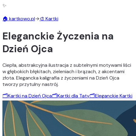
✨
🏠 kartkowo.pl
→
🎨 Kartki
Eleganckie Życzenia na
Dzień Ojca
Ciepła, abstrakcyjna ilustracja z subtelnymi motywami liści
w głębokich błękitach, zieleniach i brązach, z akcentami
złota. Elegancka kaligrafia z życzeniami na Dzień Ojca
tworzy przytulny nastrój.
🗂️
Kartki na Dzień Ojca
🗂️
Kartki dla Taty
🗂️
Eleganckie Kartki